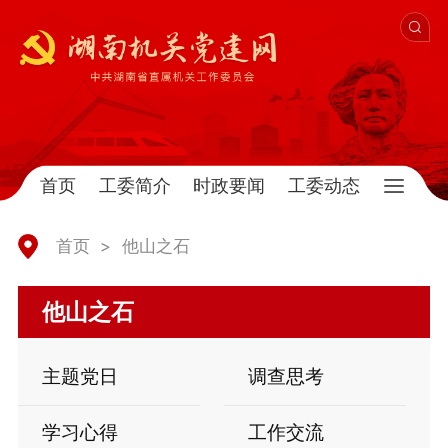
首页
工委简介
时政要闻
工委动态
首页
>
他山之石
他山之石
主题党日
调查思考
学习心得
工作交流