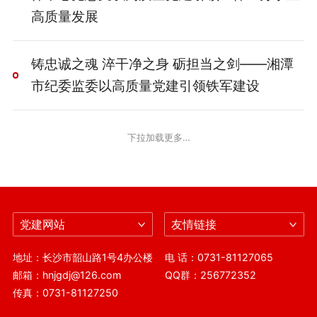
高质量发展
铸忠诚之魂 淬干净之身 砺担当之剑——湘潭
市纪委监委以高质量党建引领铁军建设
下拉加载更多…
党建网站
友情链接
地址：长沙市韶山路1号4办公楼
电 话：0731-81127065
邮箱：hnjgdj@126.com
QQ群：256772352
传真：0731-81127250