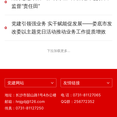
监督“责任田”
党建引领强业务 实干赋能促发展——娄底市发
改委以主题党日活动推动业务工作提质增效
下拉加载更多…
党建网站
友情链接
地址：长沙市韶山路1号4办公楼
电 话：0731-81127065
邮箱：hnjgdj@126.com
QQ群：256772352
传真：0731-81127250