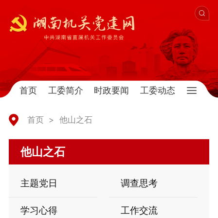
首页
工委简介
时政要闻
工委动态
首页
>
他山之石
他山之石
主题党日
调查思考
学习心得
工作交流