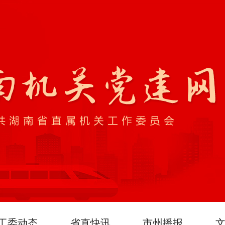
工委动态
省直快讯
市州播报