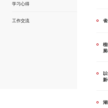
学习心得
工作交流
省
植
展
以
新
湖