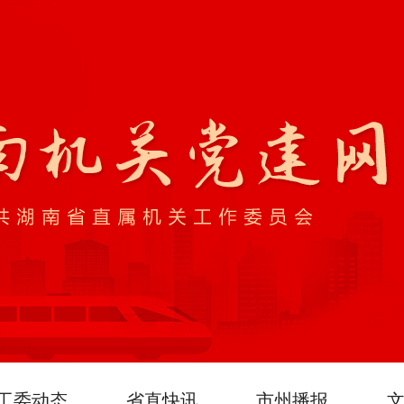
工委动态
省直快讯
市州播报