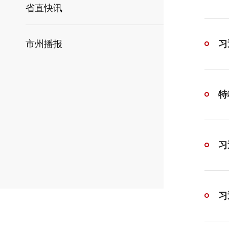
省直快讯
市州播报
习
特
习
习