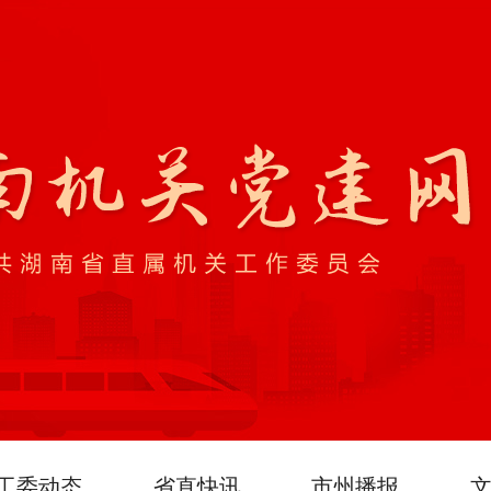
工委动态
省直快讯
市州播报