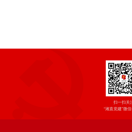
扫一扫关
“湘直党建”微