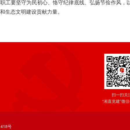
部职工要坚守为民初心、恪守纪律底线、弘扬节俭作风，
和生态文明建设贡献力量。
扫一扫关
“湘直党建”微
418号