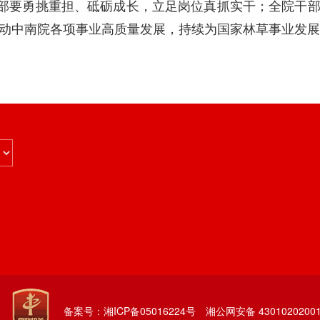
干部要勇挑重担、砥砺成长，立足岗位真抓实干；全院干
动中南院各项事业高质量发展，持续为国家林草事业发展
备案号：湘ICP备05016224号
湘公网安备 43010202001