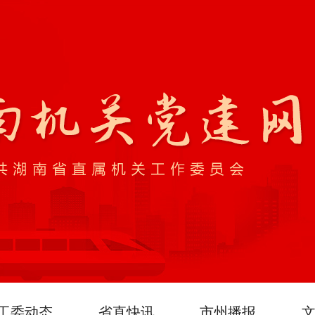
工委动态
省直快讯
市州播报