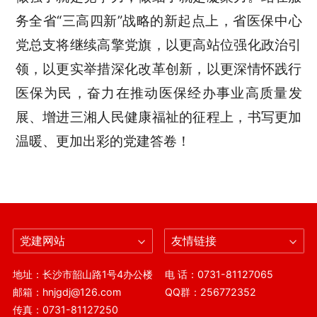
务全省
“三高四新”战略的新起点上，
省医保
中心
党总支将继续高擎党旗，以更高站位强化政治引
领，以更实举措深化改革创新，以更深情怀践行
医保为民，奋力在推动医保经办事业高质量发
展、增进三湘人民健康福祉的征程上，书写更加
温暖、更加出彩的党建答卷
！
党建网站
友情链接
地址：长沙市韶山路1号4办公楼
电 话：0731-81127065
邮箱：hnjgdj@126.com
QQ群：256772352
传真：0731-81127250