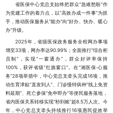
省医保
中心党总支始终把群众
“急难愁盼”作
为党建工作的着力点，以“高效办成一件事”为抓
手，推动医保服务从“能办”向“好办、快办、暖心
办”升级。
2025年，省级医保政务服务全程网办事项
增至33项，网办率达90.99%；全面推行“综合柜
员制”，实现“一窗通办”，群众好评率保持
100%，获评省级“红旗窗口”。在“湘医保·心服
务”28项举措中，
中心党总支
牵头完成
16项，推
动生育津贴“直发到人”、门诊慢特病种“线上免资
料延期”、死亡参保“免申即办”等便民服务落地，
省内医保关系转移实现“秒到账”超8.5万人次。
今
年，中心党总支牵头持续推行
16项惠民提效举