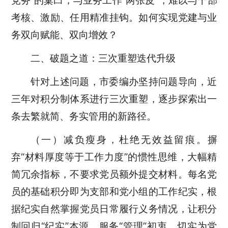
党务”的窠臼，与业务工作“两张皮”，难以与干部
考核、激励、任用精准挂钩。如何实现党建与业
务双向赋能、双向增效？
二、破题之道：三次重塑迭代升级
针对上述问题，市委编办坚持问题导向，近
三年对积分制体系进行三次重塑，逐步探索出一
条去繁就简、务实管用的新路径。
（一）减负瘦身，杜绝无效益留痕。摒
弃“材料厚度等于工作力度”的惯性思维，大幅精
简冗余指标，不要求党员额外提交材料。每名党
员的基础积分即为支部和党小组的工作纪实，根
据纪实自然掌握党员日常履行义务情况，让积分
制回归“纪实”本源、服务“管理”初衷，切实为党