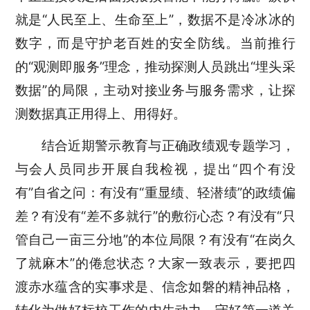
就是“人民至上、生命至上”，数据不是冷冰冰的
数字，而是
守护
老百姓的安全防线。当前推行
的
“观测即服务”
理念
，
推动
探测人员
跳出
“
埋头采
数据
”的局限
，主动对接业务与服务需求，让
探
测
数据
真正
用得上、用得好。
结合近期警示教育与正确政绩观专题学习，
与会人员同步开展自我检视，提出
“四个有没
有”
自省之问：有没有
“重显绩、轻潜绩”
的政绩偏
差？有没有
“差不多就行”
的敷衍心态？有没有
“只
管自己一亩三分地”
的本位局限？有没有
“在岗久
了就麻木”
的倦怠状态？大家一致表示，要把四
渡赤水蕴含的实事求是、信念如磐的精神品格，
转化为做好标校工作的内生动力，守好第一道关