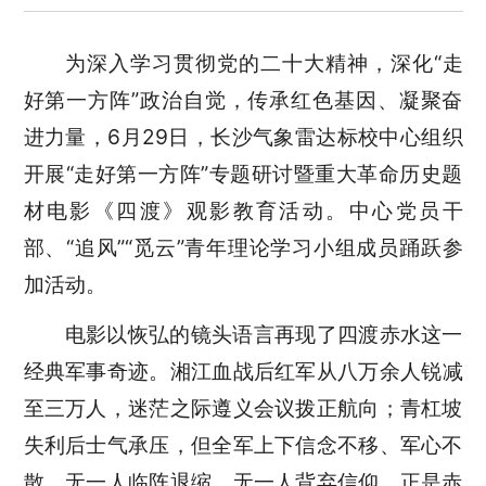
为深入学习贯彻党的二十大精神，深化
“走
好第一方阵”
政治自觉，传承红色基因、凝聚奋
进力量，
6月29日，长沙气象雷达标校中心组织
开展“走好第一方阵”专题研讨暨重大革命历史题
材电影《四渡》观影教育活动。中心
党员干
部、
“追风”“觅云”青年理论学习小组成员踊跃
参
加活动。
电影以恢弘的镜头语言再现了四渡赤水这一
经典
军事奇迹。湘江血战后红军从八万余人锐减
至三万人，迷茫之际遵义会议拨正航向；青杠坡
失利后士气承压，但全军上下信念不移、军心不
散，无一人临阵退缩、无一人背弃信仰。正是赤