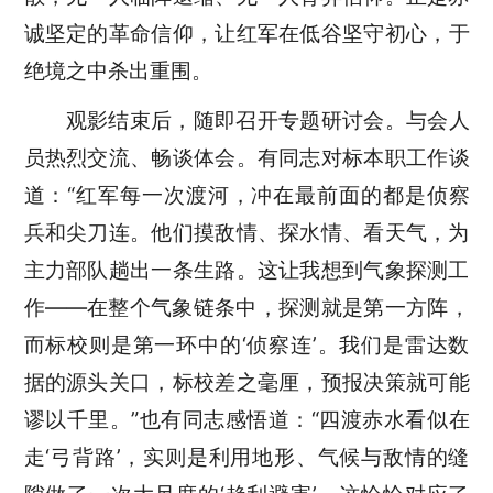
诚
坚定
的革命信仰，让红军在低谷坚守初心，于
绝境之中杀出重围。
观影结束后，随即召开专题研讨会。与会
人
员
热烈交流
、
畅谈体会
。
有同志对标本职工作谈
道：
“红军每一次渡河，冲在最前面的都是侦察
兵和尖刀连。他们摸敌情、探水情、看天气，为
主力部队趟出一条生路。这让我想到气象探测工
作——在整个气象链条中，探测就是第一方阵，
而标校则是第一环中的‘侦察连’。我们是雷达数
据的
源头关口
，标
校
差之毫厘，
预报
决策就可能
谬以千里。
”
也有
同志感悟道：
“四渡赤水看似在
走‘弓背路’，实则是利用地形、气候与敌情的缝