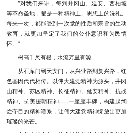
“对我们来讲，每到井冈山、延安、西柏坡
等革命圣地，都是一种精神上、思想上的洗礼。
每来一次，都能受到一次党的性质和宗旨的生动
教育，就更加坚定了我们的公仆意识和为民情
怀。”
树高千尺有根，水流万里有源。
从石库门到天安门，从兴业路到复兴路，红
色基因代代相传。以伟大建党精神为源头，井冈
山精神、苏区精神、长征精神、延安精神、抗战
精神、抗美援朝精神……一座座丰碑，构建起绚
烂夺目的精神谱系，让伟大建党精神绽放出更加
璀璨的光芒。