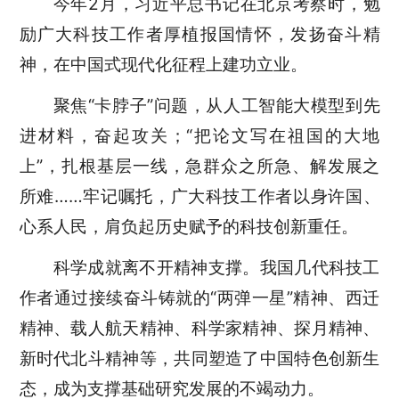
今年2月，习近平总书记在北京考察时，勉
励广大科技工作者厚植报国情怀，发扬奋斗精
神，在中国式现代化征程上建功立业。
聚焦“卡脖子”问题，从人工智能大模型到先
进材料，奋起攻关；“把论文写在祖国的大地
上”，扎根基层一线，急群众之所急、解发展之
所难……牢记嘱托，广大科技工作者以身许国、
心系人民，肩负起历史赋予的科技创新重任。
科学成就离不开精神支撑。我国几代科技工
作者通过接续奋斗铸就的“两弹一星”精神、西迁
精神、载人航天精神、科学家精神、探月精神、
新时代北斗精神等，共同塑造了中国特色创新生
态，成为支撑基础研究发展的不竭动力。