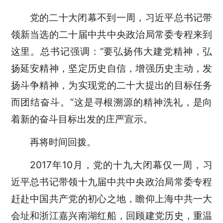
党的二十大闭幕不到一周，习近平总书记带
领新当选的二十届中共中央政治局常委专程来到
这里。总书记强调：“要弘扬伟大建党精神，弘
扬延安精神，坚定历史自信，增强历史主动，发
扬斗争精神，为实现党的二十大提出的目标任务
而团结奋斗。”这是寻根溯源的精神洗礼，是向
着新的奋斗目标出发的庄严宣示。
再将时间回拨。
2017年10月，党的十九大闭幕仅一周，习
近平总书记带领十九届中共中央政治局常委专程
赶赴中国共产党的初心之地，瞻仰上海中共一大
会址和浙江嘉兴南湖红船，回顾建党历史，重温