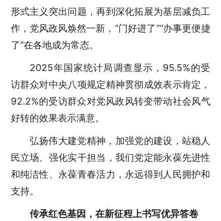
形式主义突出问题，再到深化拓展为基层减负工
作，党风政风焕然一新，“门好进了”“办事更便捷
了”在各地成为常态。
2025年国家统计局调查显示，95.5%的受
访群众对中央八项规定精神贯彻成效表示肯定，
92.2%的受访群众对党风政风转变带动社会风气
好转的效果表示满意。
弘扬伟大建党精神，加强党的建设，站稳人
民立场、强化实干担当，我们党定能永葆先进性
和纯洁性、永葆青春活力，永远得到人民拥护和
支持。
传承红色基因，在新征程上书写优异答卷