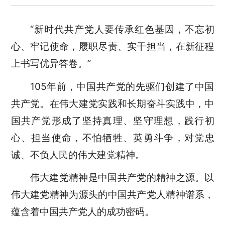
“新时代共产党人要传承红色基因，不忘初
心、牢记使命，履职尽责、实干担当，在新征程
上书写优异答卷。”
105年前，中国共产党的先驱们创建了中国
共产党。在伟大建党实践和长期奋斗实践中，中
国共产党形成了坚持真理、坚守理想，践行初
心、担当使命，不怕牺牲、英勇斗争，对党忠
诚、不负人民的伟大建党精神。
伟大建党精神是中国共产党的精神之源。以
伟大建党精神为源头的中国共产党人精神谱系，
蕴含着中国共产党人的成功密码。