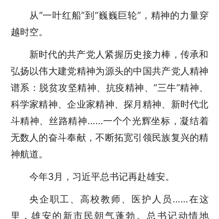
从“一叶红船”到“巍巍巨轮”，精神的力量穿
越时空。
新时代的共产党人紧握历史接力棒，传承和
弘扬以伟大建党精神为源头的中国共产党人精神
谱系：脱贫攻坚精神、抗疫精神、“三牛”精神、
科学家精神、企业家精神、探月精神、新时代北
斗精神、丝路精神……一个个光辉坐标，凝结着
无数人的奋斗奉献，不断拓宽引领民族复兴的精
神航道。
今年3月，习近平总书记再赴雄安。
央企职工、高校教师、医护人员……在这
里，雄安的新市民朝气蓬勃。总书记动情地