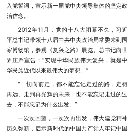
入党誓词，宣示新一届党中央领导集体的坚定政
治信念。
2012年11月，党的十八大闭幕不久，习近
平总书记带领十八届中共中央政治局常委来到国
家博物馆，参观《复兴之路》展览。总书记向世
界庄严宣告：“实现中华民族伟大复兴，就是中
华民族近代以来最伟大的梦想。”
“一切向前走，都不能忘记走过的路，走得
再远、走到再光辉的未来，也不能忘记走过的过
去，不能忘记为什么出发。”
一次次回望，一次次再出发，伟大建党精神
历久弥新，启示新时代的中国共产党人牢记中国