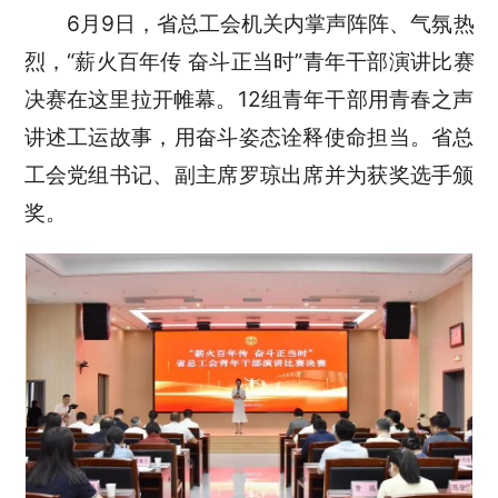
6
月
9
日，省总工会机关内掌声阵阵、气氛热
烈，
“
薪火百年传 奋斗正当时
”
青年干部演讲比赛
决赛在这里拉开帷幕。
12
组青年干部用青春之声
讲述工运故事，用奋斗姿态诠释使命担当。省总
工会党组书记、副主席罗琼出席并为获奖选手颁
奖。