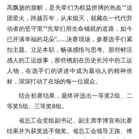
高飘扬的旗帜，是先辈们为权益拼搏的热血
”“
这
团星火，跨越百年，从未熄灭，就藏在一代代劳
动者的坚守里
”“
先辈们用生命铺就的道路，如今
已开满幸福的花朵
”……
决赛现场，参赛选手们紧
扣主题、立足本职，畅谈感悟与思考。那些鲜活
感人的工运故事，那些镌刻在历史长河中的工运
人物，在选手们的讲述中成为最动人的精神坐
标，深深打动了在场的每一位观众。
结合初赛结果，最终评选出一等奖
2
组、二
等奖
5
组、三等奖
8
组。
省总工会党组副书记、副主席李博宣布比赛
结果并为获奖选手颁奖。省总工会领导王路、傅