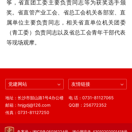
筝，省直团工委主要负责同志等为获奖选手颁
奖。省直管产业工会、省总工会机关各部室、直
属单位主要负责同志，相关省直单位机关团委
（青工委）负责同志以及省总工会青年干部代表
等现场观摩。
党建网站
友情链接
地址：长沙市韶山路1号4办公楼
电 话：0731-81127065
邮箱：hnjgdj@126.com
QQ群：256772352
传真：0731-81127250
备案号：湘ICP备05016224号 湘公网安备 43010202001418号