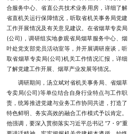
合服务中心、省直公共技术业务用房，详细了解
省直机关运行保障情况，听取省机关事务局党建
工作开展情况及有关意见建议。在省烟草专卖局
(公司)，调研组实地参观省局烟草服务中心、烟
叶处党支部党员活动室等，并开展调研座谈，听
取省烟草专卖局(公司)机关工作情况汇报，详细
了解党建工作开展、烟草产业发展等情况。
调研期间，汤立斌对省机关事务局、省烟草
专卖局(公司)等单位结合自身行业特点与工作职
责，统筹推进党建与业务工作协同共进，打造了
特色鲜明、务实高效的融合工作模式予以肯定。
他强调，要深入贯彻落实习近平总书记 “7・9”重
要讲话精神，牢牢把握机关党建根本遵循，始终