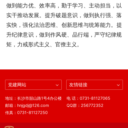
做到能力优、效率高，勤于学习、主动担当，以
实干推动发展。提升破题意识，做到执行强、落
实快，强化法治思维
、
创新思维与统筹能力。提
升纪律意识，做到作风硬、品行端，严守纪律规
矩，力戒形式主义、官僚主义。
党建网站
友情链接
地址：长沙市韶山路1号4办公楼
电 话：0731-81127065
邮箱：hnjgdj@126.com
QQ群：256772352
传真：0731-81127250