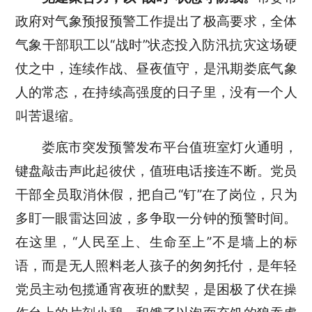
政府对气象预报预警工作提出了极高要求，全体
气象干部职工以
“战时”状态
投入
防汛抗灾这场硬
仗
之中，
连续作战、昼夜值守，是汛期
娄底
气象
人的常态
，
在
持续
高强度的日子里，没有一个人
叫苦退缩。
娄底市突发预警发布平台值班室灯火通明
，
键盘敲击声此起彼伏，值班电话接连不断。党员
干部全员取消休假，把自己
“钉”在了岗位，
只为
多盯一眼雷达回波，多争取一分钟的预警时间。
在这里，“人民至上、生命至上”不是墙上的标
语，而是无人照料老人孩子的匆匆托付，是年轻
党员主动包揽通宵夜班的默契，是困极了伏在操