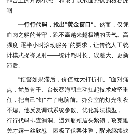
作台上的片刻小憩，和饿了以泡面充饥的狼吞虎
咽。
一行行代码
，
抢出
“黄金窗口”
。
然而，仅凭
血肉之躯的苦守，跑不赢越来越极端的天气。高
强度
“逐半小时滚动服务”的要求，让传统人工统
计模式捉襟见肘——统计耗时长、误差大、更新
滞后。
“预警如果滞后，价值就大打折扣。”面对痛
点，党员骨干、台长蔡海朝主动扛起技术攻坚重
任，把自己“钉”在了电脑前。
办公室的灯光彻夜
不熄。
他
反复调试系统参数、优化算法模型，一
行行代码排查漏洞。遇到瓶颈眉头紧锁，攻克难
关才露一丝欣慰。困极了伏案休整，醒来继续战