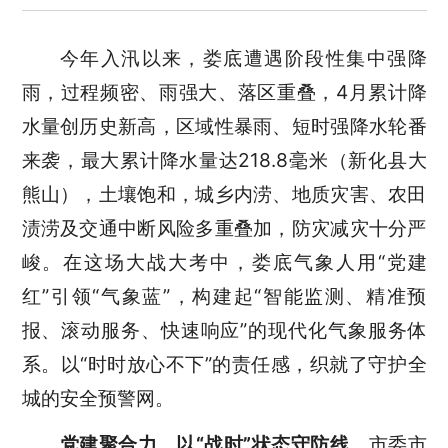
今年入汛以来，娄底遭遇阶段性集中强降
雨，过程频密、雨强大、落区重叠，
4月累计降
水量创历史新高，
区域性暴雨、短时强降水轮番
来袭，最大累计降水量达218.8毫米（新化县大
熊山），土壤饱和，城乡内涝、地质灾害、农田
渍涝及交通中断风险多重叠加，防灾减灾十分严
峻。在这场大战大考中，
娄底气象人用
“党建
红”引领“气象蓝”，构建起“智能监测、精准预
报、滚动服务、快速响应”的现代化气象服务体
系。以
“时时放心不下”的责任感，织就了守护全
城的安全预警网。
党建聚合力，以
“战时”状态守防线
。
市委市