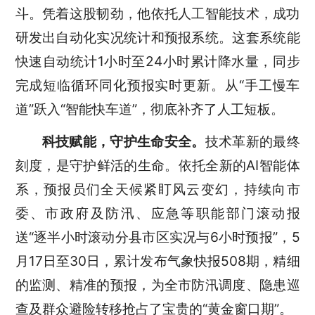
斗。凭着这股韧劲，他依托人工智能技术，成功
研发出自动化实况统计和预报系统。
这套系统能
快速自动统计
1
小时
至
24小时累计降水量，同步
完成短临循环同化预报实时更新。从“手工慢车
道”跃入“智能快车道”，彻底补齐了人工短板。
科技赋能，守护生命
安全。
技术革新的最终
刻度，是守护鲜活的生命。依托全新的
AI智能体
系，预报员们全天候紧盯风云变幻，持续向市
委、市政府及防汛、应急等职能部门滚动报
送
“
逐半小时滚动分县市区实况与
6小时预报
”，5
月17日至30日，
累计发布气象快报
508期
，
精
细
的监测、
精准的预报，为全市防汛调度、隐患巡
查及群众避险转移抢占了宝贵的
“黄金窗口期”。