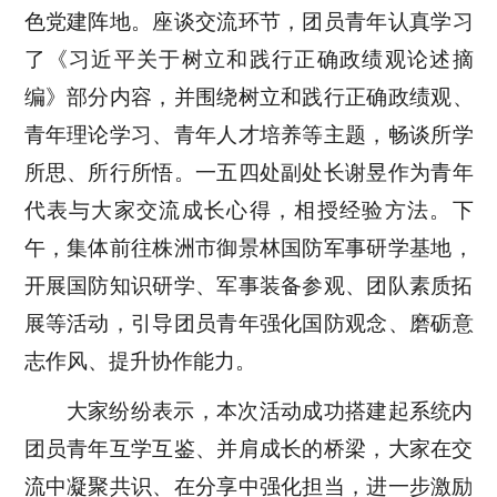
色党建阵地。座谈交流环节，团员青年
认真
学习
了《习近平关于树立和践行正确政绩观
论述摘
编》部分内容
，并围绕树立和践行正确政绩观、
青年理论学习、青年人才培养
等主题
，畅谈所学
所思、所
行
所悟。一五四处副处长谢昱作为青年
代表与大家交流成长
心得
，相授经验方法。
下
午，集体
前往株洲市御景林国防军事研学基地，
开展国防知识研学、军事装备参观、团队素质拓
展等活动，
引导团员青年强化国防观念、磨砺意
志作风、提升协作能力。
大家纷纷表示，本次活动成功搭建起系统内
团员青年互学互鉴、并肩成长的桥梁，大家在交
流中凝聚共识、在分享中强化担当，进一步激励