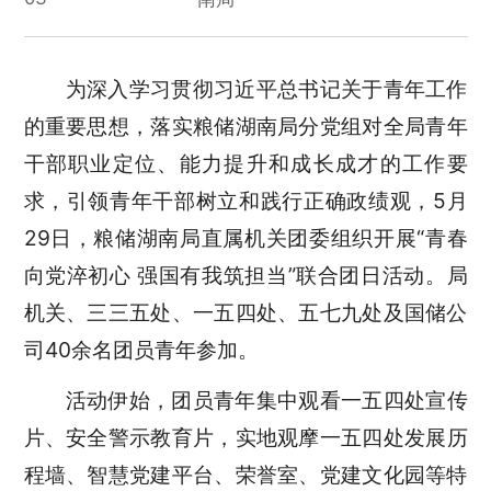
为深入学习贯彻习近平总书记关于青年工作
的重要思想
，
落实
粮储
湖南局分党组对全局青年
干部职业定位、能力提升和成长成才的工作要
求，引领青年干部树立和践行正确政绩观
，
5月
29日，
粮储
湖南局直属机关团委
组织
开展
“青春
向党淬初心 强国有我筑担当”联合团日活动
。
局
机关、三三五处、一五四处、五七九处及国储公
司
40
余名团员青年参加
。
活动伊始，
团员青年集中观看
一五四处
宣传
片
、
安全警示教育片
，实地观摩一五四处发展历
程墙、智慧党建平台、荣誉室、党建文化园等特