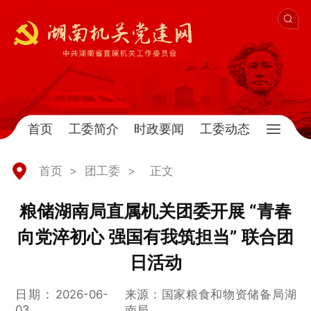
首页
工委简介
时政要闻
工委动态
首页
>
团工委
>
正文
粮储湖南局直属机关团委开展 “青春
向党淬初心 强国有我筑担当” 联合团
日活动
日期：2026-06-
来源：国家粮食和物资储备局湖
03
南局