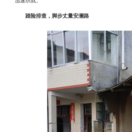
迅速织就。
踏险排查，脚步丈量安澜路