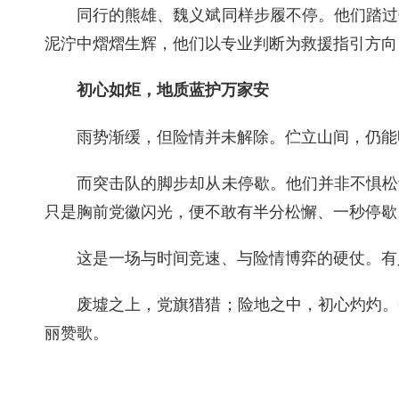
同行的熊雄、魏义斌同样步履不停。他们踏过
泥泞中熠熠生辉，他们以专业判断为救援指引方向
初心如炬，地质蓝护万家安
雨势渐缓，但险情并未解除。伫立山间，仍能
而
突击队的脚步却从未停歇。他们并非不惧松
只是胸前党徽闪光，便不敢有半分松懈、一秒停歇
这是一场与时间竞速、与险情博弈的硬仗。有
废墟之上，党旗猎猎；险地之中，初心灼灼。
丽赞歌。