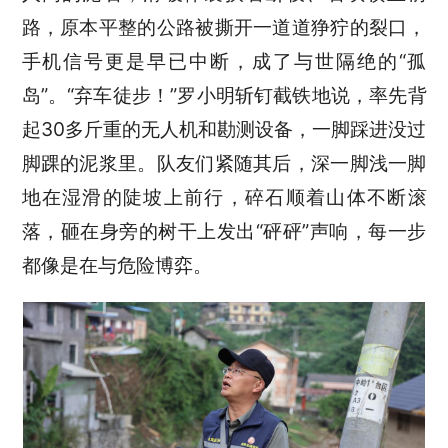
路，原本平整的公路被撕开一道道狰狞的裂口，
手机信号更是早已中断，成了与世隔绝的“孤
岛”。“弃车徒步！”罗小明斩钉截铁地说，率先背
起30多斤重的无人机和勘测设备，一脚踩进没过
脚踝的泥浆里。队友们紧随其后，深一脚浅一脚
地在湿滑的陡坡上前行，碎石顺着山体不断滚
落，砸在身旁的树干上发出“砰砰”声响，每一步
都像是在与危险博弈。