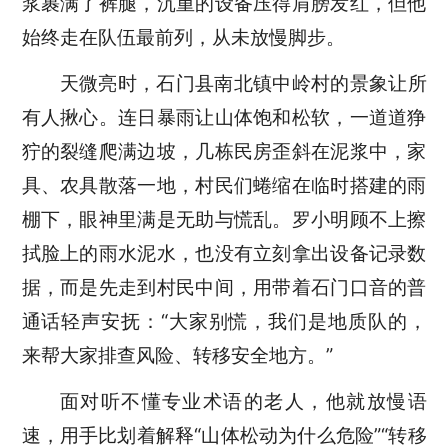
浆裹满了裤腿，沉重的设备压得肩膀发红，但他
始终走在队伍最前列，从未放慢脚步。
天微亮时，
石门县南北镇
中岭村的景象让所
有人揪心。连日暴雨让山体饱和松软，一道道狰
狞的裂缝爬满边坡，几栋民房歪斜在泥浆中，家
具、农具散落一地，村民们蜷缩在临时搭建的雨
棚下，眼神里满是无助与慌乱。罗小明顾不上擦
拭脸上的雨水泥水，也没有立刻拿出设备记录数
据，而是先走到村民中间，用带着石门口音的普
通话轻声安抚：
“大家别慌，我们是地质队的，
来帮大家排查风险、转移安全地方。”
面对听不懂专业术语的老人，他就放慢语
速，用手比划着解释
“山体松动为什么危险”“转移