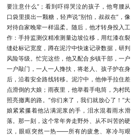
要注意什么”；看到吓得哭泣的孩子，他弯腰从
口袋里摸出一颗糖，轻声说“别怕，叔叔在”，像
对待自家晚辈一样温柔。随后，他才转身投入工
作：手持监测仪精准测量边坡位移，用红漆在裂
缝处标记宽度，蹲在泥泞中快速记录数据，研判
风险等级。忙完这些，他又配合乡镇干部，一户
一户敲门，一人一人搀扶，将老人、孩子护在身
后，沿着安全路线转移。泥泞中，他伸手拉住差
点滑倒的大娘；雨夜里，他举着手电筒，为村民
照亮撤离的路。“你们来了，我们就放心了！”大
娘紧紧攥着他沾满泥浆的手，泪水混着雨水滑
落。那一刻，这个常年奔走野外、从不叫苦的硬
汉，眼眶突然一热——所有的疲惫、寒冷与艰