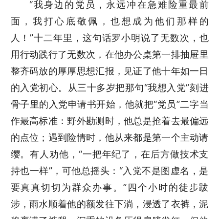
“我身边的党员，永远冲在急难险重最前
面，我打心底敬佩，
也
想成为他们那样的
人
！
”十二年里，这句话罗小明说了无数次，也
用行动践行了无数次
，在他办公桌第一排抽屉里
整齐码放的厚厚思想汇报，见证了他十年如一日
的入党初心
。从三十多岁
把那句
“我想入党”刻进
骨子里的
入党申请书开始，他就把
“党员”二字当
作最高标准：野外勘测时，他总是抢着去最偏远
的点位；遇到险情时，他从来都是第一个主动请
缨。有人劝他，“一把年纪了，在后方做技术支
持也一样”，可他总摇头：“入党不是图虚名，是
要真真切切为群众办事。”四个小时的徒步跋
涉，雨水顺着他的额发往下淌，浸透了衣裤，泥