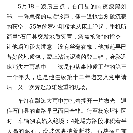
5月18日凌晨三点，石门县的雨夜漆黑如
墨。一阵急促的电话铃声，像一道惊雷划破沉寂
的夜空。55岁的罗小明猛地从床上弹起，
手机
听
筒里
“石门县突发地质灾害，急需抢险”的指令，
让他瞬间褪去睡意。没有丝毫犹豫，他抓起早已
备好的地质包，蹬上沾满泥渍的登山鞋，身影迅
速消失在雨幕中——这是他从事地质工作的第三
十个年头，也是他连续第十二年递交入党申请
后，又一次奔赴急难险重的现场。
车灯在瓢泼大雨中挣扎着撑开一片微光，通
往石门县的道路早已面目全非。行至杨家坪社区
时，车辆彻底陷入绝境：
4处塌方路段堆积着半
人高的泥石，滑坡体裹挟着断枝、石块横亘前