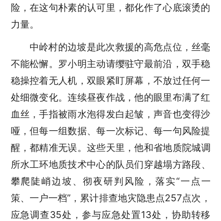
险，在这句朴素的认可里，都化作了心底滚烫的
力量。
中岭村的边坡是此次救援的高危点位，丝毫
不能松懈。罗小明主动请缨驻守最前沿，双手稳
稳操控着无人机，双眼紧盯屏幕，不放过任何一
处细微变化。连续昼夜作战，他的眼里布满了红
血丝，手指被雨水泡得发白起皱，声音也变得沙
哑，但每一组数据、每一次标记、每一句风险提
醒，都精准无误。这些天里，他和
省地质院城调
所水工环地质技术中心的队员们
穿越塌方路段、
攀爬陡峭边坡、彻夜研判风险，落实
“一点一
策、一户一档”，累计排查地灾隐患点257点次，
应急调查35处，参与应急处置13处，协助转移