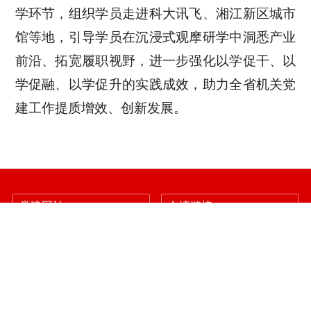
学环节，组织学员走进科大讯飞、湘江新区城市
馆等地，引导学员在沉浸式观摩研学中洞悉产业
前沿、拓宽履职视野，进一步强化以学促干、以
学促融、以学促升的实践成效，助力全省机关党
建工作提质增效、创新发展。
党建网站
友情链接
地址：长沙市韶山路1号4办公楼
电 话：0731-81127065
邮箱：hnjgdj@126.com
QQ群：256772352
传真：0731-81127250