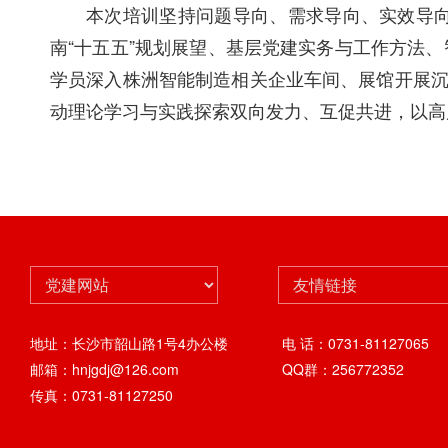
本次培训坚持问题导向、需求导向、实效导
南“十五五”规划展望、基层党建实务与工作方法
学员深入株洲智能制造相关企业车间、展馆开展沉
动理论学习与实践探索双向发力、互促共进，以高
地址：长沙市韶山路1号4办公楼
电 话：0731-81127065
邮箱：hnjgdj@126.com
QQ群：256772352
传真：0731-81127250