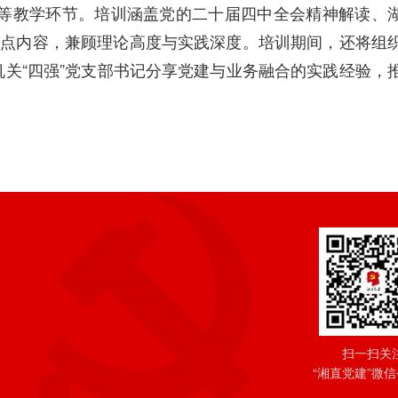
等教学环节。培训涵盖党的二十届四中全会精神解读、
重点内容，兼顾理论高度与实践深度。培训期间，还将组
关“四强”党支部书记分享党建与业务融合的实践经验，
扫一扫关
“湘直党建”微