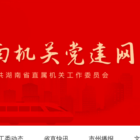
工委动态
省直快讯
市州播报