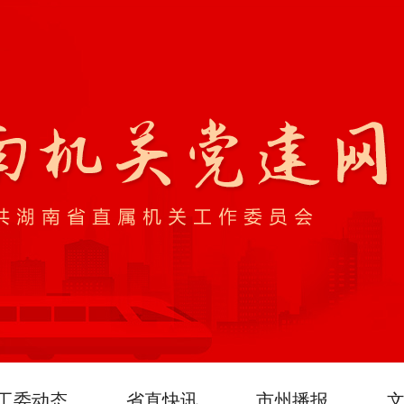
工委动态
省直快讯
市州播报