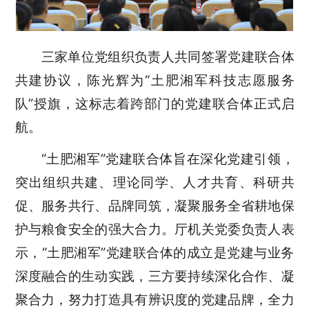
三家单位党组织负责人
共同签署党建联合体
共建协议
，
陈光辉为“土肥湘军科技志愿服务
队”授旗
，这标志着跨部门的党建联合体正式启
航。
“土肥湘军”党建联合体
旨在深化党建引领，
突出
组织共建、理论
同
学、人才共育、科研共
促、服务共行、品牌同筑，
凝聚服务全省耕地保
护与粮食安全的强大合力。厅机关党委负责人
表
示，“土肥湘军”党建联合体的成立是党建与业务
深度融合的生动实践
，
三方
要
持续深化合作、凝
聚合力，
努力
打造具有辨识度的党建品牌，全力