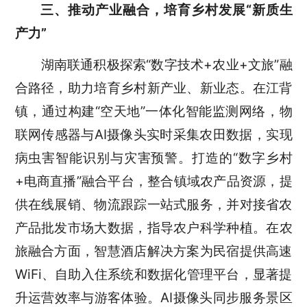
三、推动产业融合，培育乡村发展
“新质生
产力”
湖南联通积极探索
“
数字技术
+
农业
+
文旅
”
融
合路径，助力培育乡村新产业、新业态。在江背
镇，通过构建
“
空天地
”
一体化智能监测网络，物
联网传感器与
AI
摄像头实时采集农田数据，实现
病虫害智能识别与灾害预警。打造的
“
数字乡村
+
电商直播
”
融合平台，整合镇域农产品资源，提
供在线展销、物流跟踪一站式服务，并对接省农
产品批发市场大数据，指导农户科学种植。
在农
旅融合方面，智慧酒店解决方案为民宿提供高速
WiFi
、自助入住系统和数据化管理平台，显著提
升运营效率与游客体验。
AI
摄像头同步服务景区