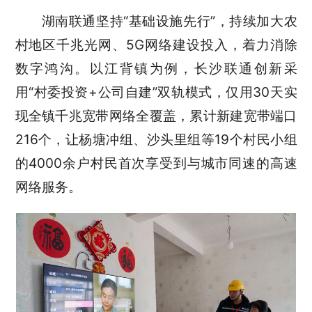
湖南联通坚持
“
基础设施先行
”
，持续加大农
村地区千兆光网、
5G
网络建设投入，着力消除
数字鸿沟。以江背镇为例，长沙联通创新采
用
“
村委投资
+
公司自建
”
双轨模式，仅用
30
天实
现全镇千兆宽带网络全覆盖，累计新建宽带端口
216
个，让杨塘冲组、沙头里组等
19
个村民小组
的
4000
余户村民首次享受到与城市同速的高速
网络服务。