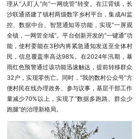
理从
“
人盯人
”
向
“
一网统管
”
转变。在江背镇，长
沙联通搭建了镇村两级数字乡村平台，集成
AI
监
控、数据中台、智慧通知等功能，实现
“
一屏观
全镇，一网管全域
”
。
平台创新开发的
“
一键通
”
功
能，使村委能在
3
秒内将紧急通知发送至全体村
民，信息覆盖率高达
98%
。在
2024
年汛期，暴
雨红色预警通过该功能迅速触达，提前转移群众
32
户，实现零伤亡。同时，
“
我的数村公众号
”
方
便村民在线办理政务、参与议事，基层干部工作
量减少
70%
以上，实现了
“
数据多跑路、群众少
跑腿
”
的治理新格局。