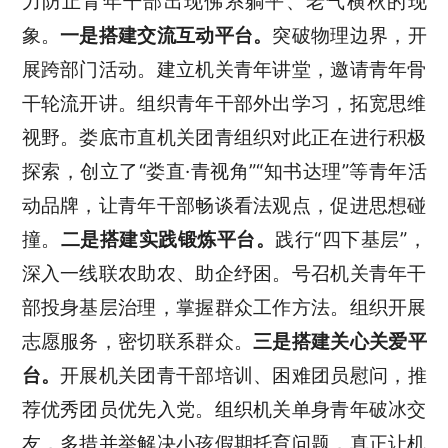
力防止青年干部出现佛系躺平、老气横秋的现
象。
一是搭建交流互动平台。
突破物理边界，开
展跨部门活动。建立机关青年讲堂，邀请青年骨
干轮流开讲。组织青年干部外出学习，拓宽思维
视野。娄底市直机关团青组织对此正在进行积极
探索，创立了“娄直·青视角”“知书达理”等青年活
动品牌，让青年干部畅谈看法观点，促进思想碰
撞。
二是搭建实践锻炼平台。
践行“四下基层”，
深入一线联农助农、助企纾困。号召机关青年干
部投身基层治理，掌握群众工作方法。组织开展
志愿服务，密切联系群众。
三是搭建关心关爱平
台。
开展机关团青干部培训、困难团员慰问，推
荐优秀团员优先入党。组织机关单身青年破冰交
友，多措并举解决小孩假期托育问题，真正让机