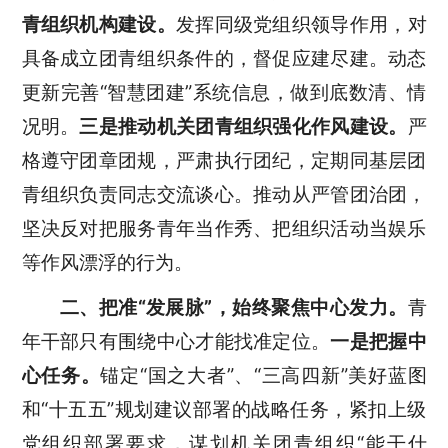
青组织机构建设。
发挥同级党组织领导作用，对
具备成立团青组织条件的，督促应建尽建。动态
更新完善“智慧团建”系统信息，做到底数清、情
况明。
三是推动机关团青组织强化作风建设。
严
格遵守团章团规，严肃执行团纪，定期同基层团
青组织负责同志交流谈心。推动从严管团治团，
坚决反对把服务青年当作秀、把组织活动当娱乐
等作风漂浮的行为。
二、把准“发展脉”，始终聚焦中心发力。
青
年干部只有围绕中心才能找准定位。
一是把握中
心任务。
锚定“国之大者”、“三高四新”美好蓝图
和“十五五”规划建议部署的战略任务，紧扣上级
党组织部署要求，谋划机关团青组织“能干什