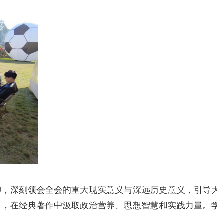
神，
深刻领会全会的重大现实意义与深远历史意义
，引导
目，在经典著作中汲取政治营养、思想智慧和实践力量。