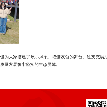
”，也为大家搭建了展示风采、增进友谊的舞台。这支充满
质量发展筑牢坚实的生态屏障
。