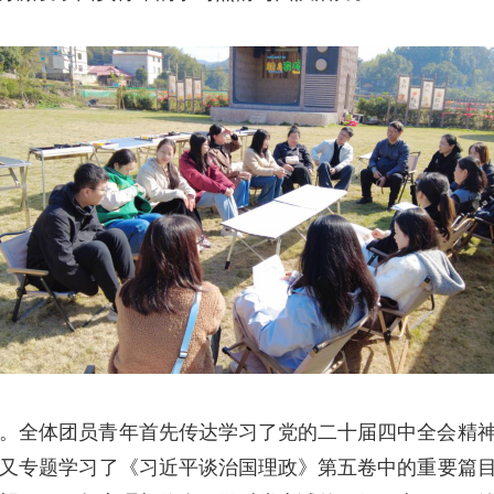
。全体
团员
青年首先传达
学习
了党的二十届四中全会精
又
专题学习了《习近平谈治国理政》第五卷中的重要篇