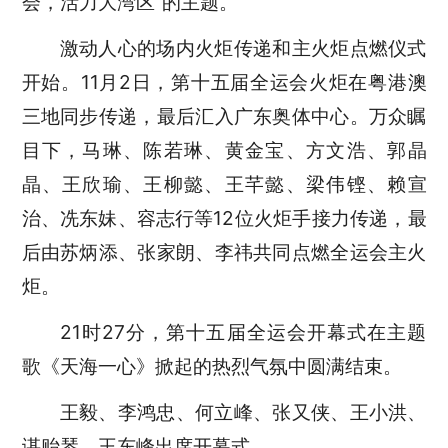
会，活力大湾区”的主题。
激动人心的场内火炬传递和主火炬点燃仪式
开始。11月2日，第十五届全运会火炬在粤港澳
三地同步传递，最后汇入广东奥体中心。万众瞩
目下，马琳、陈若琳、黄金宝、方文浩、郭晶
晶、王欣瑜、王柳懿、王芊懿、梁伟铿、赖宣
治、冼东妹、容志行等12位火炬手接力传递，最
后由苏炳添、张家朗、李祎共同点燃全运会主火
炬。
21时27分，第十五届全运会开幕式在主题
歌《天海一心》掀起的热烈气氛中圆满结束。
王毅、李鸿忠、何立峰、张又侠、王小洪、
谌贻琴、王东峰出席开幕式。