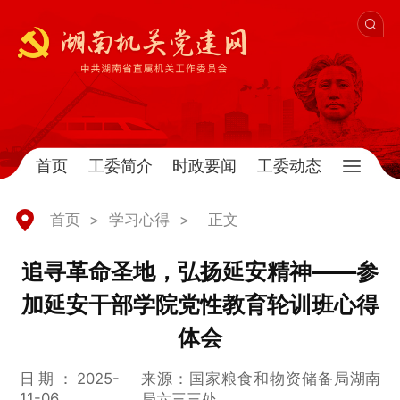
首页
工委简介
时政要闻
工委动态
首页
>
学习心得
>
正文
追寻革命圣地，弘扬延安精神——参
加延安干部学院党性教育轮训班心得
体会
日期：2025-
来源：国家粮食和物资储备局湖南
11-06
局六三三处