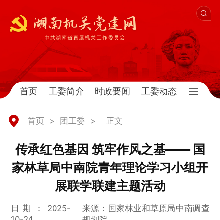
首页
工委简介
时政要闻
工委动态
首页
>
团工委
>
正文
传承红色基因 筑牢作风之基—— 国
家林草局中南院青年理论学习小组开
展联学联建主题活动
日期：2025-
来源：国家林业和草原局中南调查
10-24
规划院