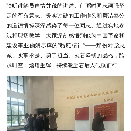
聆听讲解员声情并茂的讲述。任弼时同志顽强坚
定的革命意志、务实过硬的工作作风和廉洁奉公
的道德情操深深感染了每一位同志。通过实地参
观和现场教学，大家深刻感悟到他为中国革命和
建设事业鞠躬尽瘁的
“骆驼精神”——那份对党忠
诚、实事求是、勇于担当、执着坚韧的品格，跨
越时空，熠熠生辉，持续激励着后人砥砺前行。