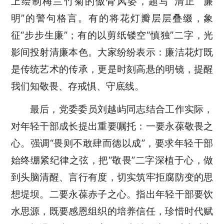
上绘制梅兰竹菊的傲骨风姿，题写“清正”“廉
明”的警句格言。有的将花灯瓣层层叠缀，象
征“步步生廉”；有的以剪纸镂空“慎独”二字，光
影间投射清廉本色。大家纷纷表示：廉洁花灯既
是传统艺术的传承，更是时刻高悬的明镜，提醒
我们知敬畏、存戒惧、守底线。
最后，党委委员刘越屿同志结合工作实际，
对年轻干部成长提出重要嘱托：一要永葆敬畏之
心。强调“畏则不敢肆而德以成”，要求年轻干部
始终绷紧纪律之弦，把“敬畏”二字深植于心，做
到头脑清醒、言行有度，切实筑牢拒腐防变的思
想堤坝。二要永葆赤子之心。指出年轻干部要饮
水思源，既要感恩组织的培养信任，珍惜时代赋