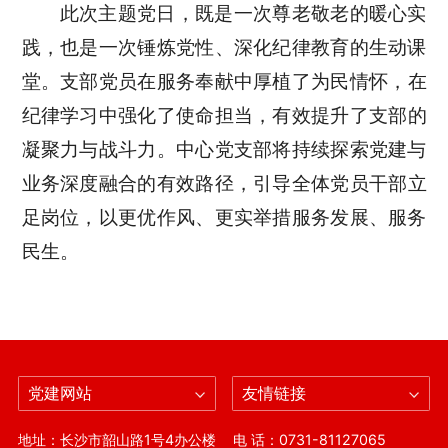
此次主题党日，既是一次尊老敬老的暖心实
践，也是一次锤炼党性、深化纪律教育的生动课
堂。支部党员在服务奉献中厚植
了
为民情怀，在
纪律学习中强化
了
使命担当，有效提升了支部的
凝聚力与战斗力。中心党支部将持续探索党建与
业务深度融合的有效路径，引导全体党员
干部
立
足岗位，以更优作风、更实举措服务发展、服务
民生。
党建网站
友情链接
地址：长沙市韶山路1号4办公楼
电 话：0731-81127065