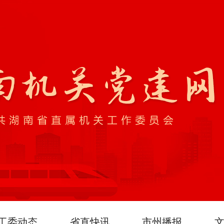
工委动态
省直快讯
市州播报