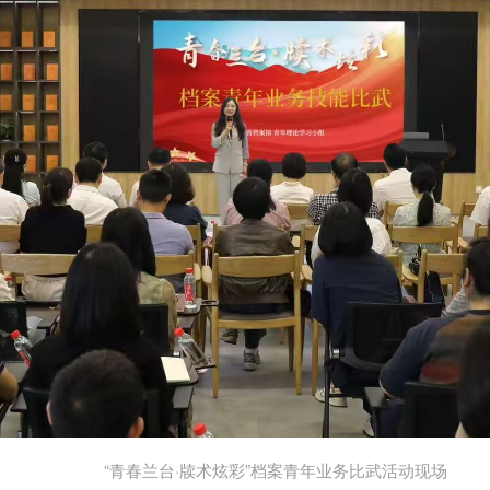
“青春兰台·牍术炫彩”档案青年业务比武活动现场