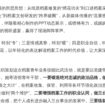
的所思所想：从纸质档案修复的“绣花功夫”到口述档案
仓”到档案文创研发的“跨界破圈”，从新媒体传播的“流量
茂，伴随着精心制作的PPT动态展示，或铿锵有力，或娓
的视听盛宴，赢得了现场阵阵掌声。
特别“专”；三是情感真挚，特别“暖”；四是职业自信，
火花，以年轻化的表达解读档案工作的时代价值，让大家
组织策划这次档案青年业务技能比武活动，就是要以党建
力。她寄语馆青年干部，
一要锻造绝对忠诚的政治品格，
省之大计”，在档案收集、保管、利用等各环节强化政治
做到“两个维护”。
二要增强档案工作的职业认同，做兰
使命感，把个人成长进步融入兰台事业的发展中。
三要练