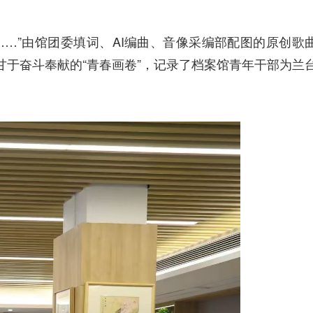
…”由馆团委填词、AI编曲、音像采编部配图
的原创歌
于奋斗奉献的“青春画卷”，记录了档案馆青年干部为兰