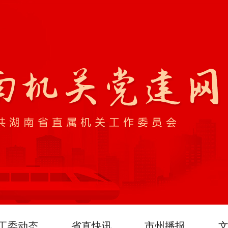
工委动态
省直快讯
市州播报