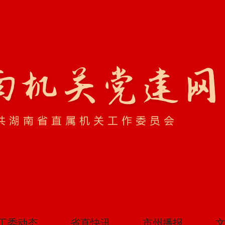
工委动态
省直快讯
市州播报