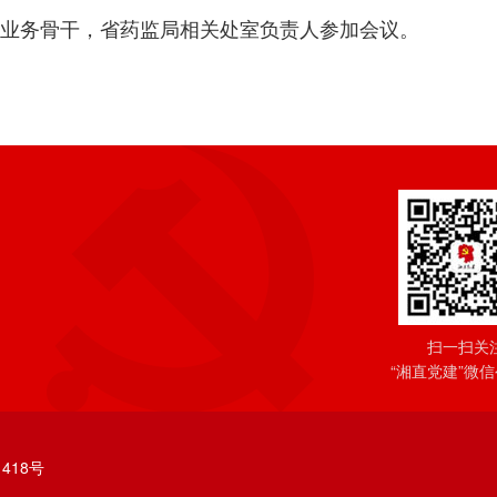
业务骨干，省药监局相关
处室负责人
参加会议。
扫一扫关
“湘直党建”微
418号