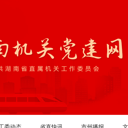
工委动态
省直快讯
市州播报