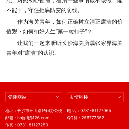
纪、对照初心使命，看清一些事情该不该做、能
不能干，守住拒腐防变的防线。
作为海关青年，如何正确树立清正廉洁的价
值观？如何扣好人生“第一粒扣子”？
让我们一起来听听长沙海关所属张家界海关
青年对“廉洁”的认识。
党建网站
友情链接
地址：长沙市韶山路1号4办公楼
电 话：0731-81127065
邮箱：hnjgdj@126.com
QQ群：256772352
传真：0731-81127250