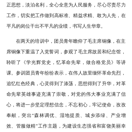
正思想，淡泊名利，全心全意为人民服务，尽心尽责尽力
工作，切实把工作做到高标准、精益求精、敢为人先，在
平凡的岗位干出不平凡的业绩，书写人生华章。
在两天的培训中，团员青年瞻仰了毛主席铜像，在主
席铜像下重温了入党誓词，参观了毛主席故居和纪念馆
，
聆听了《学光辉党史，忆革命先辈，做合格党员》等讲
课。参训团员青年纷纷表示，在伟人故里缅怀革命先烈，
追忆红色经典，心灵得到了涤荡，思想得到了升华，对革
命先辈英雄事迹充满了崇敬，对党的伟大事业充满了信
心，将进一步坚定理想信念，不忘初心，牢记使命，孜孜
奉献，突出
“森林调优、湿地提质、城乡添绿、产业增
效、管服做精”工作主题，为建设生态强省和富饶美丽幸