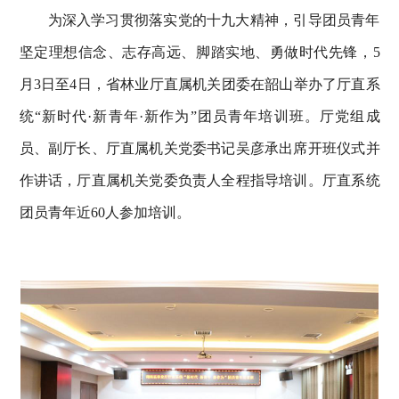
为深入学习贯彻落实党的十九大精神，引导团员青年
坚定理想信念、志存高远、脚踏实地、勇做时代先锋，
5
月3日至4日，
省林业
厅直属机关团委在韶山举办了厅直系
统
“新时代
·
新青年
·
新作为
”团员青年培训班。厅党组成
员、副厅长、厅直属机关党委书记吴彦承出席开班仪式并
作讲话，厅直属机关党委负责人全程指导培训。厅直系统
团员青年近60人参加培训。