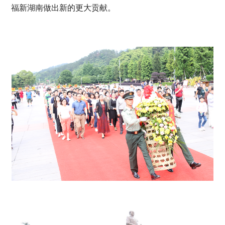
福新湖南做出新的更大贡献。