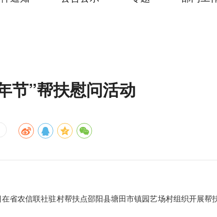
年节”帮扶慰问活动
日
在省农信联社驻村帮扶点邵阳县塘田市镇园艺场村组织开展
帮