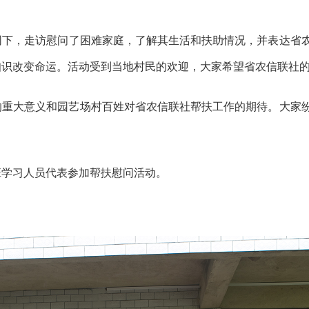
同下，走访
慰问了
困难家庭，了解其生活和扶助情况，
并
表达
省
知识改变命运。活动受到当地村民的欢迎，大家希望
省农信联社
的重大意义和
园艺场村
百姓对省
农信联社
帮扶工作的期待。大家
班学习人员代表参加帮扶慰问活动。