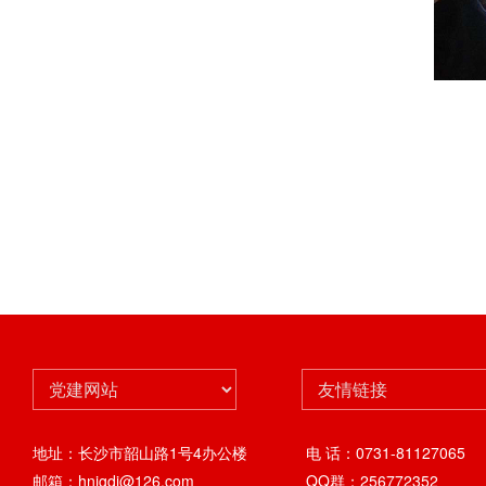
地址：长沙市韶山路1号4办公楼
电 话：0731-81127065
邮箱：hnjgdj@126.com
QQ群：256772352