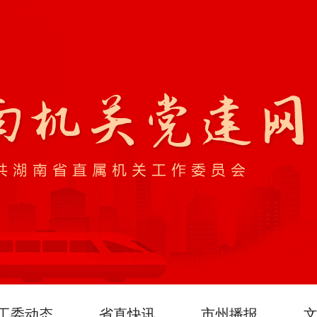
工委动态
省直快讯
市州播报