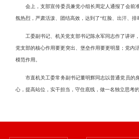
会上，支部
宣传
委员兼党小组长周定人通报了会前
氛热烈，严肃活泼、团结高效
，
达到了
“红脸、出汗、排
工委副书记、机关党支部书记陈永军同志作了讲评
党支部的核心作用要更突出、堡垒作用要更明显；党内
模范
作用。
市直机关工委常务副书记董明辉
同志
以普通党员的
心，提高站位，实干担当，守住底线，做一名独立思考