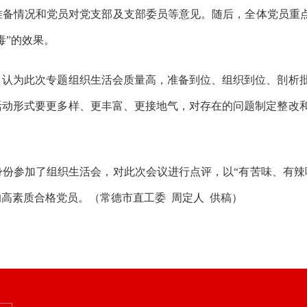
准备
情况
和党员对党支部及支部委员
等
意见。随后，全体党员重
毒”的效果。
，
认为
此次专题组织生活会质量高，准备到位、组织到位、剖析
活动形式要更多样、更丰富、更接地气，对存在的问题制定整改
身份参加了组织生活会
，
对此次
会议进行点评
，以
“有苦味、有
的高素质合格党员。
（
常德
市直工委
周定人
供稿
）