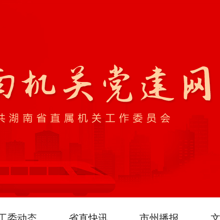
工委动态
省直快讯
市州播报