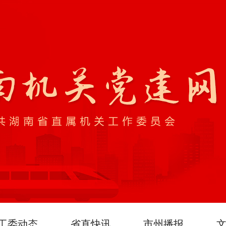
工委动态
省直快讯
市州播报