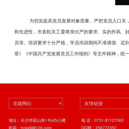
为切实提高党员发展对象质量、严把党员入口关
和先进性，市直机关工委将突出严的要求、实的作风、
员等。培训要求十分严格，学员培训期间不准请假、迟
章》《中国共产党发展党员工作细则》等文件精神，统
地址：长沙市韶山路1号4办公楼
电 话：0731-81127065
邮箱：hnjgdj@126.com
QQ群：256772352