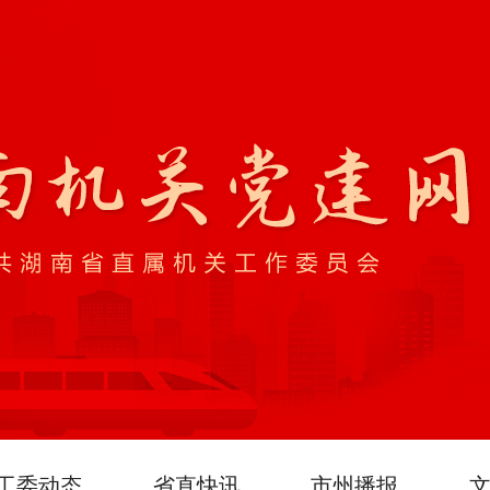
工委动态
省直快讯
市州播报