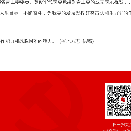
6名青工委委员。黄俊军代表委党组对青工委的成立表示祝贺，
的人生目标，不懈奋斗，为我委的发展发挥好突击队和生力军的
协作能力和战胜困难的毅力。
（省地方志
供稿
）
扫一扫关
“湘直党建”微