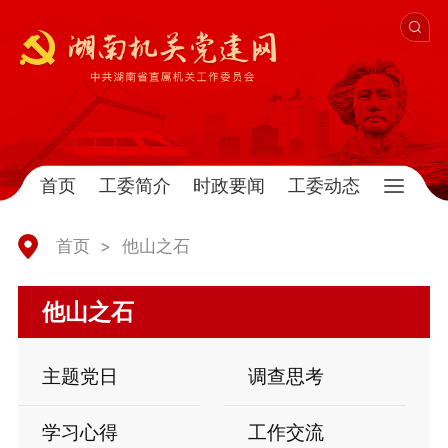
首页
工委简介
时政要闻
工委动态
首页
>
他山之石
他山之石
主题党日
调查思考
学习心得
工作交流