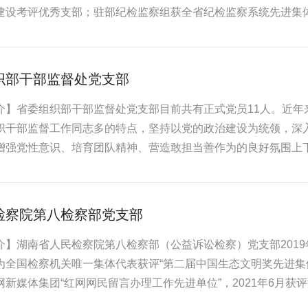
建设考评优秀支部；驻部纪检监察组获全省纪检监察系统先进集
织部干部监督处党支部
介】省委组织部干部监督处党支部目前共有正式党员11人。近年
职干部监督工作同志多的特点，坚持以党的政治建设为统领，深入
增强党性意识、培育团队精神、营造敢担当善作为的良好氛围上
检察院第八检察部党支部
介】湖南省人民检察院第八检察部（公益诉讼检察）党支部201
为全国检察机关唯一集体代表获评“第二届中国生态文明奖先进集体”
新媒体集团“红网网民留言办理工作先进单位”，2021年6月获评湖