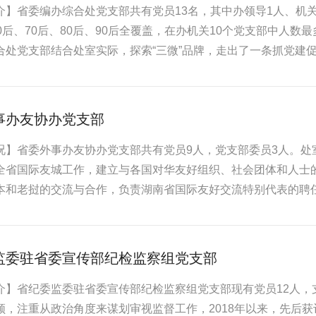
介】省委编办综合处党支部共有党员13名，其中办领导1人、机关
60后、70后、80后、90后全覆盖，在办机关10个党支部中人
合处党支部结合处室实际，探索“三微”品牌，走出了一条抓党建促业
事办友协办党支部
况】省委外事办友协办党支部共有党员9人，党支部委员3人。处
全省国际友城工作，建立与各国对华友好组织、社会团体和人士
本和老挝的交流与合作，负责湖南省国际友好交流特别代表的聘
监委驻省委宣传部纪检监察组党支部
介】省纪委监委驻省委宣传部纪检监察组党支部现有党员12人，
领，注重从政治角度来谋划审视监督工作，2018年以来，先后