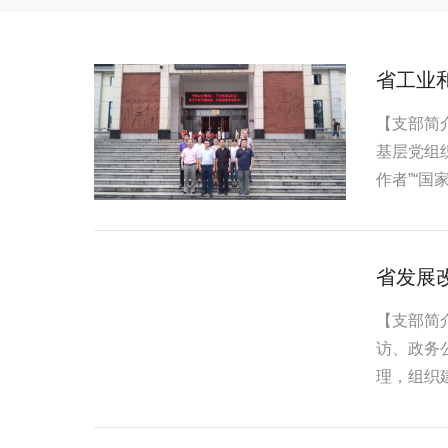
省工业
【支部简
基层党组
作者”“
省发展
【支部简
访、政务
理，组织建