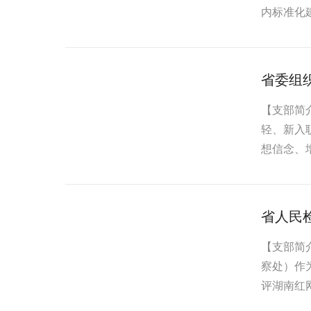
内标准化
委...
省委组
【支部简
轻、新入
想信念、
成效，...
省人民
【支部简
察处）作
评湖南红网