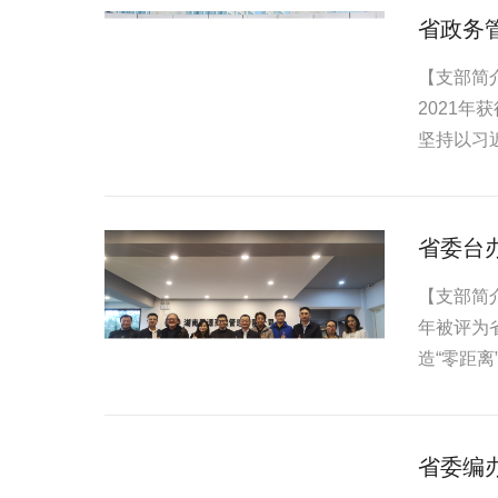
省政务
【支部简
2021
坚持以习
路，...
省委台
【支部简
年被评为
造“零距
省委编