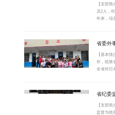
【支部简
员2人，
年来，综
省委外
【基本情
作，统筹
全省对日
机关“优...
省纪委
【支部简
监督为统