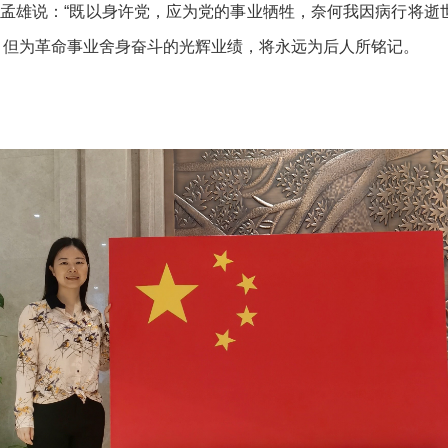
孟雄说：“既以身许党，应为党的事业牺牲，奈何我因病行将逝
，但为革命事业舍身奋斗的光辉业绩，将永远为后人所铭记。