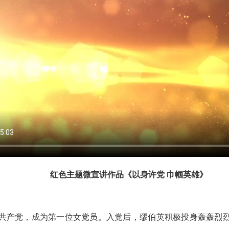
红色主题微宣讲作品《
以身许党 巾帼英雄》
中国共产党，成为第一位女党员。入党后，缪伯英积极投身轰轰