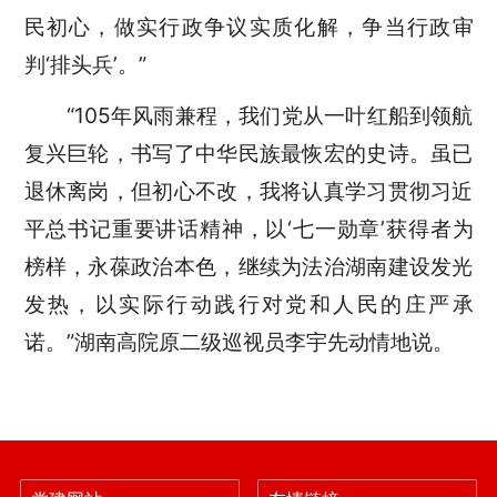
民初心，做实行政争议实质化解，争当行政审
判‘排头兵’。”
“105年风雨兼程，我们党从一叶红船到领航
复兴巨轮，书写了中华民族最恢宏的史诗。虽已
退休离岗，但初心不改，我将认真学习贯彻习近
平总书记重要讲话精神，以‘七一勋章’获得者为
榜样，永葆政治本色，继续为法治湖南建设发光
发热，以实际行动践行对党和人民的庄严承
诺。”湖南高院原二级巡视员李宇先动情地说。