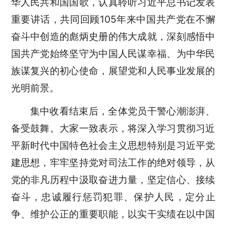
华人民共和国国歌，认真聆听习近平总书记发表
重要讲话，共同回顾
105年来中国共产党在不懈
奋斗中创造的彪炳史册的伟大成就，深刻感悟中
国共产党始终坚守为中国人民谋幸福、为中华民
族谋复兴的初心使命，展望党和人民事业发展的
光明前景。
集中收看结束后，全体党员干警心潮澎湃、
备受鼓舞。大家一致表示，将深入学习贯彻习近
平新时代中国特色社会主义思想特别是习近平党
建思想，牢牢坚持党对司法工作的绝对领导，从
党的非凡历程中汲取奋进力量，坚定信心、接续
奋斗，忠诚履行惩罚犯罪、保护人民，定分止
争、维护公正的重要职能，以实干实绩在以中国