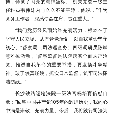
搏，铸就了闪亮的精神坐标。”机关党委一级主
任科员韦伟雄内心久久不能平静，他说，“作为
党务工作者，深感使命在肩、责任重大。”
“我们党历经风雨始终充满活力，根本在于
坚守人民立场、从严管党治党，以自我革命坚守
初心。”督察局（司法巡查办）四级调研员陈斌
意难掩激动，“督察监督是法院落实全面从严治
党、推进自我革命的重要举措，要发扬斗争精
神、敢于较真碰硬，抓实日常监督，筑牢司法廉
洁防线。”
长沙铁路运输法院一级法官杨培育倍感自
豪：“回望中国共产党105年的辉煌历史，我的心
中满是崇敬、充满力量。今后，我将践行司法为