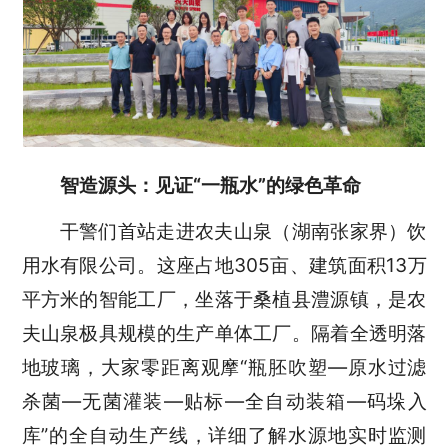
智造源头：见证“一瓶水”的绿色革命
干警们首站走进农夫山泉（湖南张家界）饮
用水有限公司。这座占地305亩、建筑面积13万
平方米的智能工厂，坐落于桑植县澧源镇，是农
夫山泉极具规模的生产单体工厂。隔着全透明落
地玻璃，大家零距离观摩“瓶胚吹塑—原水过滤
杀菌—无菌灌装—贴标—全自动装箱—码垛入
库”的全自动生产线，详细了解水源地实时监测