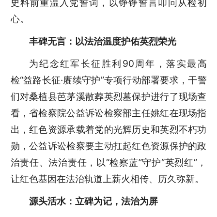
史料前重温入党誓词，以铮铮誓言叩问从检初
心。
丰碑无言：以法治温度护佑英烈荣光
为纪念红军长征胜利90周年，落实最高
检“益路长征·赓续守护”专项行动部署要求，干警
们对桑植县芭茅溪散葬英烈墓保护进行了现场查
看，省检察院公益诉讼检察部主任姚红在现场指
出，红色资源承载着党的光辉历史和英烈不朽功
勋，公益诉讼检察要主动扛起红色资源保护的政
治责任、法治责任，以“检察蓝”守护“英烈红”，
让红色基因在法治轨道上薪火相传、历久弥新。
源头活水：立碑为记，法治为屏