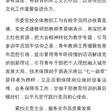
多有温度、有筋骨的本土文艺作品，以宣传思想
文化
工作凝聚奋进合力。
市委党校全体教职工与在校学员同步收看直
播
。
党史党建教研部教师李晨钢表示，将深挖本
土红色
资源
，把大会精神转化为教学专题，引导
参训学员筑牢信仰之基；青年教师王秀珊聚焦青
年思想引领，提出要用青年听得懂的话语解读党
的创新理论，引导青年干部把个人理想融入城市
发展大局
。
技术保障岗于易
表示将
以
“七一勋章”
获得者为榜样，立足后勤保障岗位做好设备运
维、会务保障等工作，甘做干部教育培训的幕后
螺丝钉，以平凡坚守践行党员初心使命。
紧扣
主责
主业，服务全市高质量发展