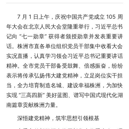
7
月
1 日上午，庆祝中国共产党成立 105 周
年大会在北京人民大会堂隆重举行，习近平总书
记向 “七一勋章” 获得者颁授勋章并发表重要讲
话。株洲市直各单位组织党员干部集中收看大会
实况直播，认真学习领会
习近平
总书记重要讲话
精神
。
全市党员干部备受鼓舞、倍感振奋，纷纷
表示将传承弘扬伟大建党精神，立足岗位实干担
当，全力培育制造名城、建设幸福株洲，为加快
实现
“三高四新” 美好蓝图、谱写中国式现代化湖
南篇章贡献株洲力量。
深悟建党
精神
，筑牢思想引领根基