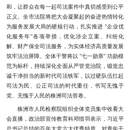
和，让群众在每一起司法案件中真切感受到公平
正义。全市法院将把大会凝聚起的奋进热情转化
为服务发展大局的硬核行动，扎实推进 “企业
优
化
服务年
”各项举措，优化涉企立案、纠纷化
解、财产保全司法服务，为实体经济高质量发展
筑牢法治屏障。全体干警将以 “七一勋章” 功勋模
范为标杆，持续深化全面从严管党治院，锻造忠
诚干净担当的新时代司法铁军，以过硬队伍扛起
司法为民、公正司法的时代重任，书写无愧于
党、无愧于人民的株洲司法答卷。
株洲市人民检察院组织全体党员集中收看大
会直播，政治部宣传教育科邓惜羽表示，
习近平
总书记总结的百年大党六大优秀特质、对青年干