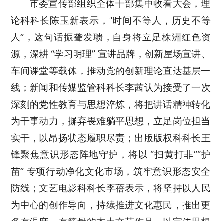
市委宣传部组织全体干部集中收看大会，理
论科科长陈玉新
表示，
“时间不等人，历史不等
人”
，这句话
振聋发聩
，自身
将立足株洲红色资
源，深耕
“学习明理” 宣讲品牌，创新屋场宣讲、
车间课堂等载体，推动党的创新理论直达基层一
线；新闻和传媒监管科科长李茜
认为接受了一次
深刻的党性教育与思想淬炼，将把讲话精神转化
为干事动力，摒弃畏难躺平思想，立足岗位担当
实干，以昂扬状态履职尽责；
出版版权科科长王
锋聚焦意识形态阵地守护，将以
“扫黄打非”“护
苗” 专项行动净化文化市场，筑牢意识形态安全
防线；文艺电影科科长李蓓
表示，将
坚持以人民
为中心的创作导向，持续推进文化惠民，推出更