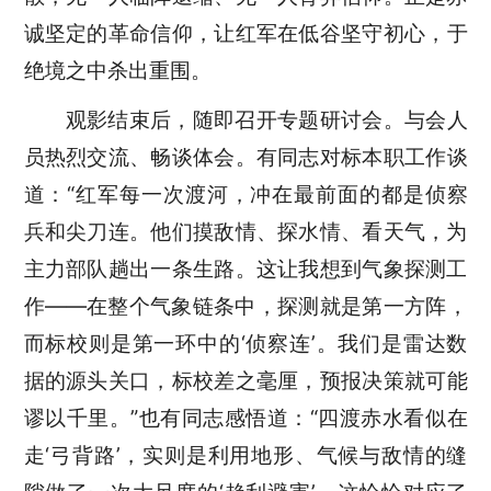
诚
坚定
的革命信仰，让红军在低谷坚守初心，于
绝境之中杀出重围。
观影结束后，随即召开专题研讨会。与会
人
员
热烈交流
、
畅谈体会
。
有同志对标本职工作谈
道：
“红军每一次渡河，冲在最前面的都是侦察
兵和尖刀连。他们摸敌情、探水情、看天气，为
主力部队趟出一条生路。这让我想到气象探测工
作——在整个气象链条中，探测就是第一方阵，
而标校则是第一环中的‘侦察连’。我们是雷达数
据的
源头关口
，标
校
差之毫厘，
预报
决策就可能
谬以千里。
”
也有
同志感悟道：
“四渡赤水看似在
走‘弓背路’，实则是利用地形、气候与敌情的缝