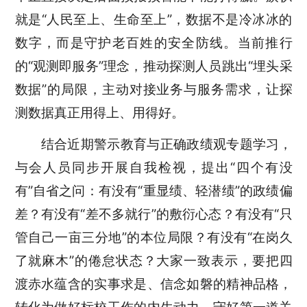
就是“人民至上、生命至上”，数据不是冷冰冰的
数字，而是
守护
老百姓的安全防线。当前推行
的
“观测即服务”
理念
，
推动
探测人员
跳出
“
埋头采
数据
”的局限
，主动对接业务与服务需求，让
探
测
数据
真正
用得上、用得好。
结合近期警示教育与正确政绩观专题学习，
与会人员同步开展自我检视，提出
“四个有没
有”
自省之问：有没有
“重显绩、轻潜绩”
的政绩偏
差？有没有
“差不多就行”
的敷衍心态？有没有
“只
管自己一亩三分地”
的本位局限？有没有
“在岗久
了就麻木”
的倦怠状态？大家一致表示，要把四
渡赤水蕴含的实事求是、信念如磐的精神品格，
转化为做好标校工作的内生动力，守好第一道关