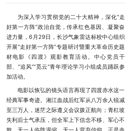
为深入学习贯彻党的二十大精神，深化
“走
好第一方阵”
政治自觉，传承红色基因、凝聚奋
进力量，
6月29日，长沙气象雷达标校中心组织
开展“走好第一方阵”专题研讨暨重大革命历史题
材电影《四渡》观影教育活动。中心
党员干
部、
“追风”“觅云”青年理论学习小组成员踊跃
参
加活动。
电影以恢弘的镜头语言再现了四渡赤水这一
经典
军事奇迹。湘江血战后红军从八万余人锐减
至三万人，迷茫之际遵义会议拨正航向；青杠坡
失利后士气承压，但全军上下信念不移、军心不
散，无一人临阵退缩、无一人背弃信仰。正是赤