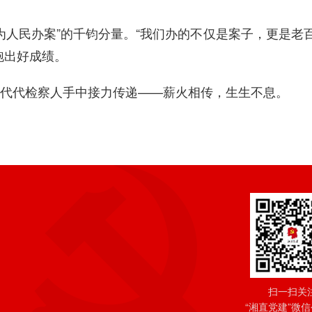
人民办案”的千钧分量。“我们办的不仅是案子，更是老
跑出好成绩。
代代检察人手中接力传递——薪火相传，生生不息。
扫一扫关
“湘直党建”微