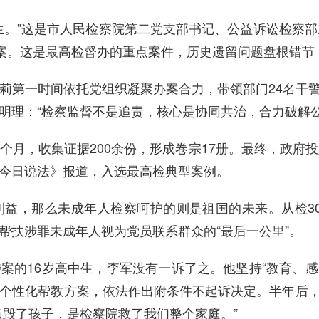
生。”这是市人民检察院第二党支部书记、公益诉讼检察部
染案。这是最高检督办的重点案件，历史遗留问题盘根错
莉第一时间依托党组织凝聚办案合力，带领部门24名干
明理：“检察监督不是追责，核心是协同共治，合力破解
月，收集证据200余份，形成卷宗17册。最终，政府投入
今日说法》报道，入选最高检典型案例。
益，那么未成年人检察呵护的则是祖国的未来。从检3
把帮扶涉罪未成年人视为党员联系群众的“最后一公里”。
案的16岁高中生，李军没有一诉了之。他坚持“教育、感
个性化帮教方案，依法作出附条件不起诉决定。半年后
点毁了孩子，是检察院救了我们整个家庭。”