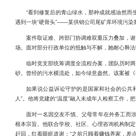
“看到修复后的青山绿水，那种成就感油然而
遇到一块“硬骨头”——某供销公司尾矿库环境污
案件取证难、跨部门协调难双重压力叠加，谢
场。面对部分行政单位的抵触与不解，她耐心释法
临时党支部统筹调度全流程办案，团队历时两个
砂。曾经的污水横流处，如今绿意盎然。该案被《
如果说公益诉讼守护的是国家和社会的公共利
人”。他将党建的“温度”融入未成年人检察工作，
面对一名因交友不慎、父母常年在外务工而涉
根本宗旨。他联合学校、社区、心理咨询机构制定
赶回，红着眼眶道谢：“之前只顾着赚钱养家，差