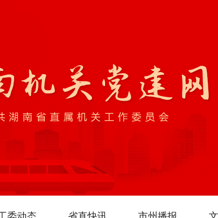
工委动态
省直快讯
市州播报