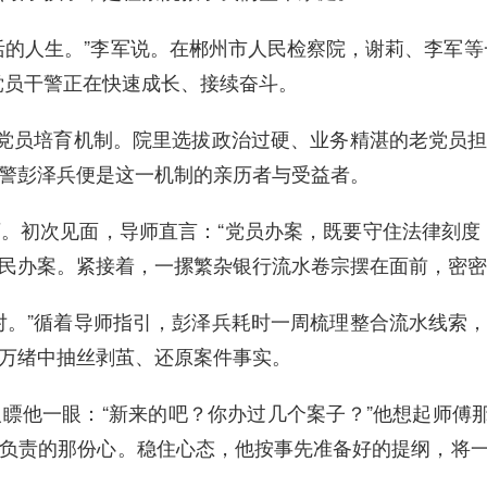
活的人生。”李军说。在郴州市人民检察院，谢莉、李军等
党员干警正在快速成长、接续奋斗。
项党员培育机制。院里选拔政治过硬、业务精湛的老党员
警彭泽兵便是这一机制的亲历者与受益者。
。初次见面，导师直言：“党员办案，既要守住法律刻度
民办案。紧接着，一摞繁杂银行流水卷宗摆在面前，密密
对。”循着导师指引，彭泽兵耗时一周梳理整合流水线索
万绪中抽丝剥茧、还原案件事实。
瞟他一眼：“新来的吧？你办过几个案子？”他想起师傅那
负责的那份心。稳住心态，他按事先准备好的提纲，将