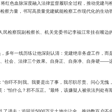
，将红色血脉深度融入法律监督履职全过程，推动党建与
强大检察力量，书写高质量党建赋能检察工作现代化的生动
市人民检察院副检察长、机关党委书记李福江常挂在嘴边
员，多年一线历练让他深刻认清：党建绝非务虚工作，而
政治、社会、法律三个效果。自身正、自身净、自身硬——
：“你吓不到我。我要是出了事，我尽职尽责、问心无愧
：“怕什么？邪不压正。”最终，该嫌疑人被依法判处有
扎了进去：追回近5000万元土地出让金，推动数百户不