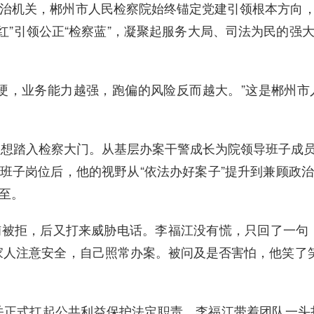
治机关，郴州市人民检察院始终锚定党建引领根本方向
党建红”引领公正“检察蓝”，凝聚起服务大局、司法为民的
硬，业务能力越强，跑偏的风险反而越大。”这是郴州
理想踏入检察大门。从基层办案干警成长为院领导班子成
领导班子岗位后，他的视野从“依法办好案子”提升到兼顾
至。
被拒，后又打来威胁电话。李福江没有慌，只回了一句
家人注意安全，自己照常办案。被问及是否害怕，他笑了笑
机关正式扛起公共利益保护法定职责。李福江带着团队一头