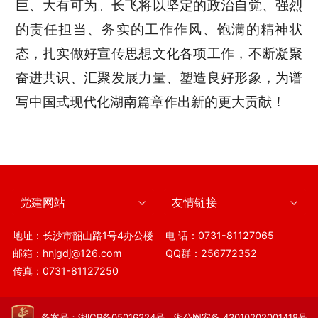
巨、大有可为。长飞将以坚定的政治自觉、强烈
的责任担当、务实的工作作风、饱满的精神状
态，扎实做好宣传思想文化各项工作，不断凝聚
奋进共识、汇聚发展力量、塑造良好形象，为谱
写中国式现代化湖南篇章
作出
新的更大贡献！
党建网站
友情链接
地址：长沙市韶山路1号4办公楼
电 话：0731-81127065
邮箱：hnjgdj@126.com
QQ群：256772352
传真：0731-81127250
备案号：湘ICP备05016224号 湘公网安备 43010202001418号