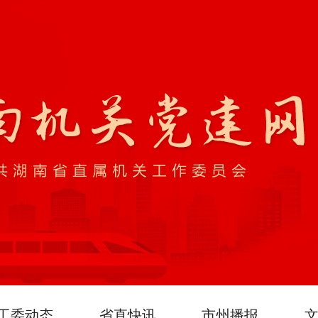
工委动态
省直快讯
市州播报