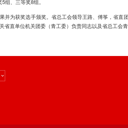
奖
5
组、三等奖
8
组。
果并为获奖选手颁奖。省总工会领导王路、傅筝，省直
关省直单位机关团委（青工委）负责同志以及省总工会青