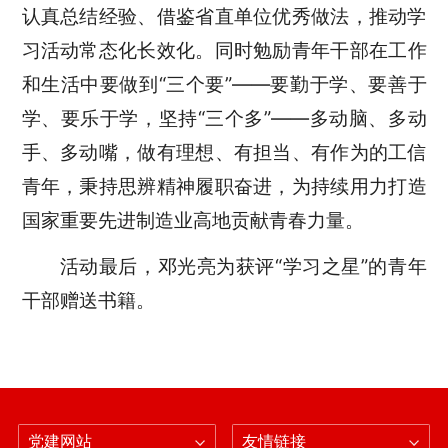
认真总结经验、借鉴省直单位优秀做法，推动学
习活动常态化长效化
。
同时勉励青年干部在工作
和生活中
要
做到“三个要”——要勤于学、要善于
学、要乐于学，
坚持“
三个多
”——
多动脑、多动
手、多动嘴，做有理想、有担当、有作为的工信
青年，秉持思辨精神履职奋进，
为持续用力打造
国家重要先进制造业高地贡献青春力量
。
活动最后，
邓光亮
为获评“学习之星”的青年
干部赠送书籍。
党建网站
友情链接