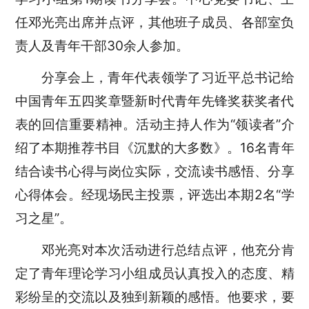
任邓光亮出席并点评，其他班子成员、各部室负
责人及青年干部30余人参加。
分享会上
，青年代表
领
学了习近平总书记给
中国青年五四奖章暨新时代青年先锋奖获奖者代
表的回信重要精神。活动
主持人作为“领读者”介
绍
了本期推荐书目《
沉默的大多数
》。
16名青年
结合读书心得
与
岗位
实际
，
交流读书感悟、分享
心得体会。经
现场
民主投票，评选出本期
2
名“学
习之星”。
邓光亮
对本次活动
进行总结点评
，
他
充分肯
定
了青年理论学习小组成员
认真投入的态度、精
彩纷呈的交流
以及独到新颖的感悟。他
要求
，要